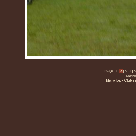
Image |
1
|
2
|
3
|
4
|
Nombre
MicroTop - Club i