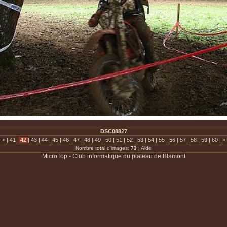
DSC08827
|
<
|
41
|
42
|
43
|
44
|
45
|
46
|
47
|
48
|
49
|
50
|
51
|
52
|
53
|
54
|
55
|
56
|
57
|
58
|
59
|
60
|
>
Nombre total d'images:
73
|
Aide
MicroTop - Club informatique du plateau de Blamont