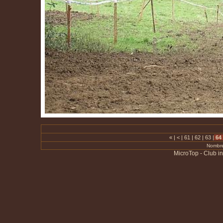
«
|
<
|
61
|
62
|
63
|
64
Nombre
MicroTop - Club i