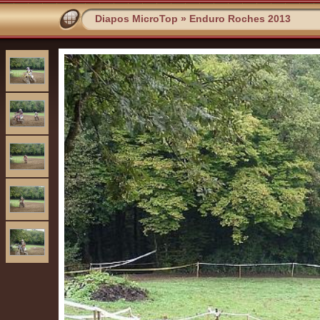
Diapos MicroTop
»
Enduro Roches 2013