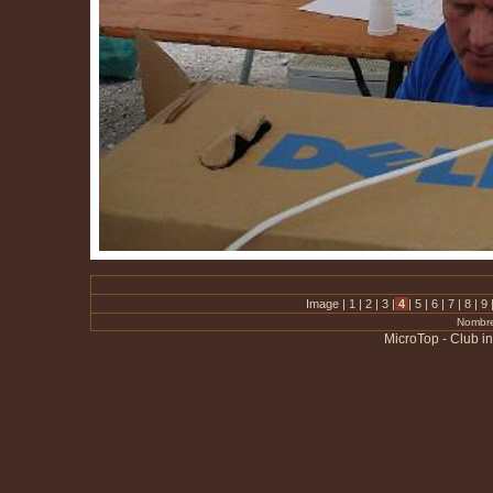
Image |
1
|
2
|
3
|
4
|
5
|
6
|
7
|
8
|
9
Nombre
MicroTop - Club i