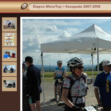
Diapos MicroTop
»
Ascapade 2007-2008