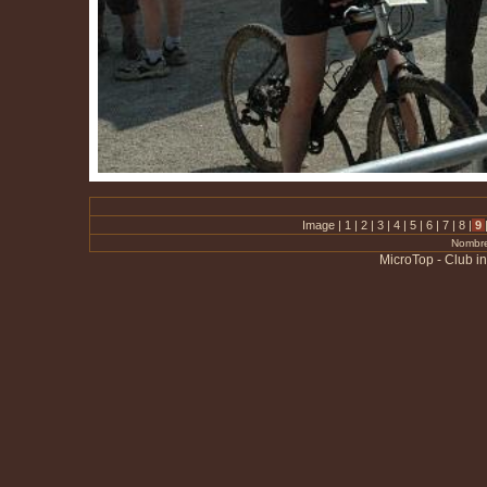
Image |
1
|
2
|
3
|
4
|
5
|
6
|
7
|
8
|
9
Nombre
MicroTop - Club i