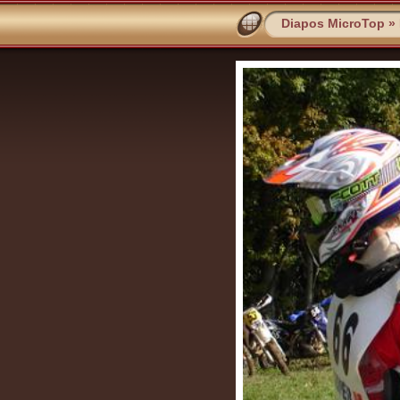
Diapos MicroTop
»