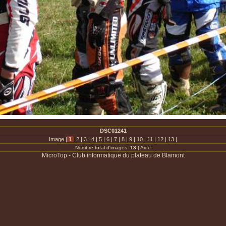
DSC01241
Image |
1
|
2
|
3
|
4
|
5
|
6
|
7
|
8
|
9
|
10
|
11
|
12
|
13
|
Nombre total d'images:
13
|
Aide
MicroTop - Club informatique du plateau de Blamont