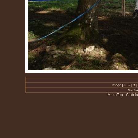
Image |
1
|
2
|
3
|
Nombre
MicroTop - Club i