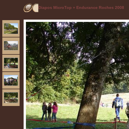
Diapos MicroTop
»
Endurance Roches 2008