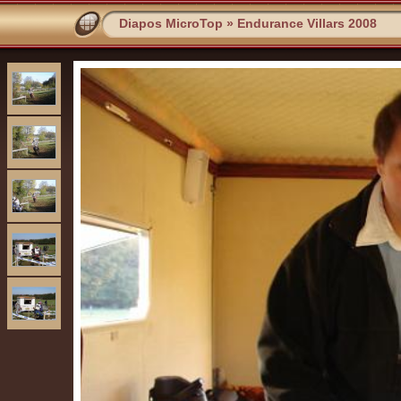
Diapos MicroTop
»
Endurance Villars 2008