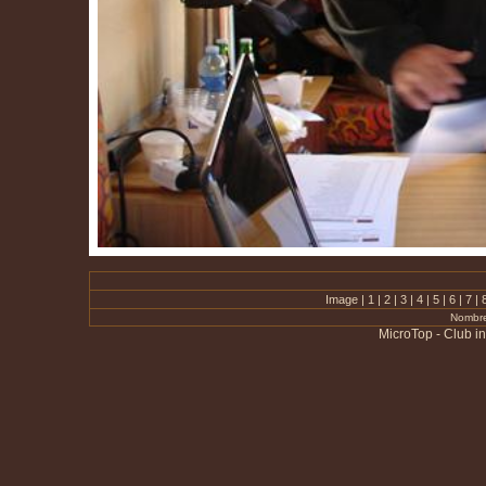
Image |
1
|
2
|
3
|
4
|
5
|
6
|
7
|
Nombre
MicroTop - Club i