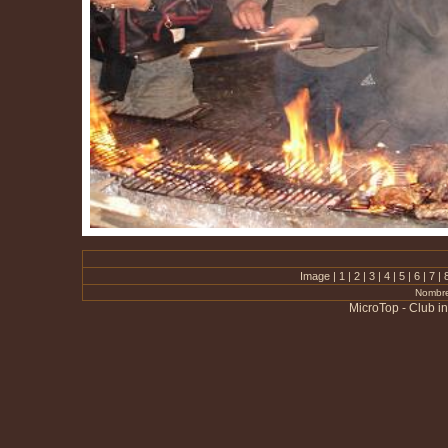
Image |
1
|
2
|
3
|
4
|
5
|
6
|
7
|
Nombre
MicroTop - Club i