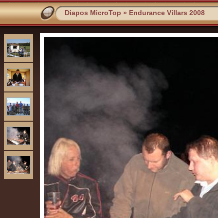
Diapos MicroTop
»
Endurance Villars 2008