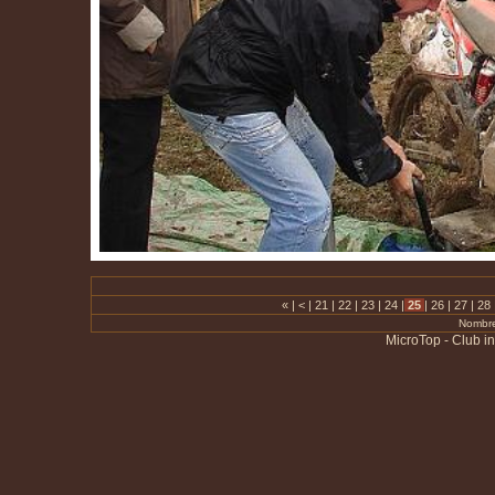
«
|
<
|
21
|
22
|
23
|
24
|
25
|
26
|
27
|
28
Nombre
MicroTop - Club i