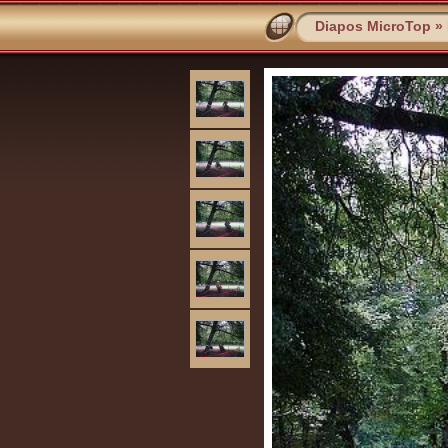
Diapos MicroTop
»