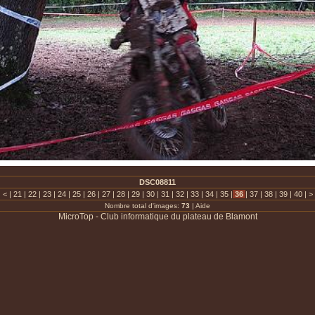
DSC08811
|
<
|
21
|
22
|
23
|
24
|
25
|
26
|
27
|
28
|
29
|
30
|
31
|
32
|
33
|
34
|
35
|
36
|
37
|
38
|
39
|
40
|
>
Nombre total d'images:
73
|
Aide
MicroTop - Club informatique du plateau de Blamont