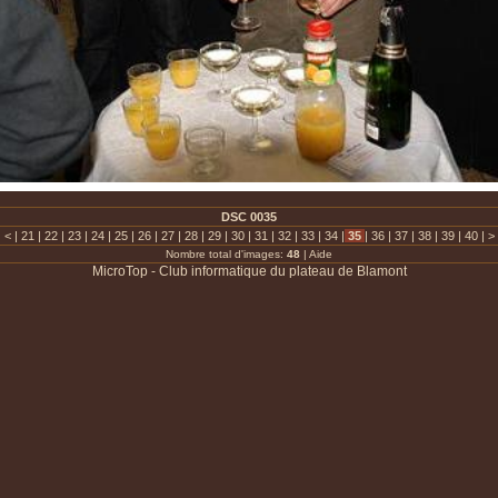
DSC 0035
|
<
|
21
|
22
|
23
|
24
|
25
|
26
|
27
|
28
|
29
|
30
|
31
|
32
|
33
|
34
|
35
|
36
|
37
|
38
|
39
|
40
|
>
Nombre total d'images:
48
|
Aide
MicroTop - Club informatique du plateau de Blamont