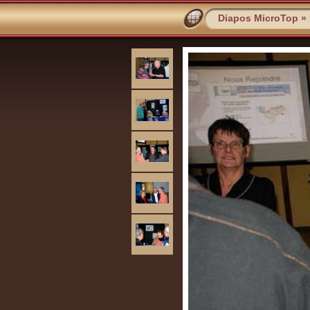
Diapos MicroTop
»