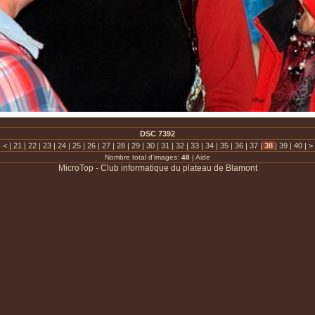
DSC 7392
|
<
|
21
|
22
|
23
|
24
|
25
|
26
|
27
|
28
|
29
|
30
|
31
|
32
|
33
|
34
|
35
|
36
|
37
|
38
|
39
|
40
|
>
Nombre total d'images:
48
|
Aide
MicroTop - Club informatique du plateau de Blamont