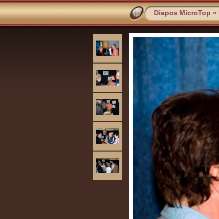
Diapos MicroTop
»