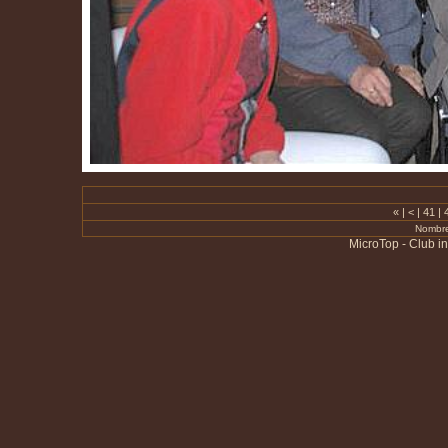
«
|
<
|
41
|
Nombre
MicroTop - Club i