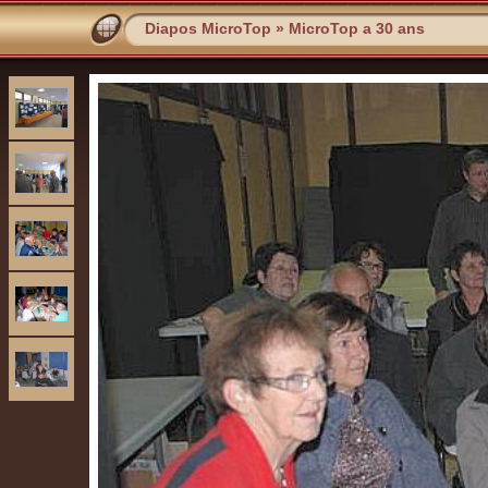
Diapos MicroTop
»
MicroTop a 30 ans