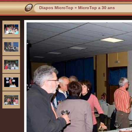
Diapos MicroTop
»
MicroTop a 30 ans