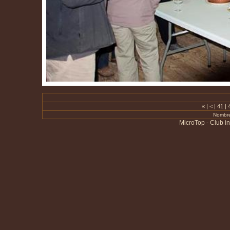
«
|
<
|
41
|
Nombre
MicroTop - Club i