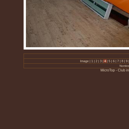
Image |
1
|
2
|
3
|
4
|
5
|
6
|
7
|
8
|
9
Nombre
MicroTop - Club i