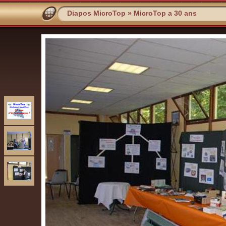
Diapos MicroTop
»
MicroTop a 30 ans