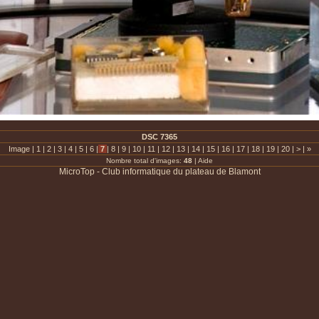
DSC 7365
Image |
1
|
2
|
3
|
4
|
5
|
6
|
7
|
8
|
9
|
10
|
11
|
12
|
13
|
14
|
15
|
16
|
17
|
18
|
19
|
20
|
>
|
»
Nombre total d'images:
48
|
Aide
MicroTop - Club informatique du plateau de Blamont