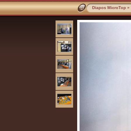
Diapos MicroTop
»