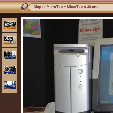
Diapos MicroTop
»
MicroTop a 30 ans