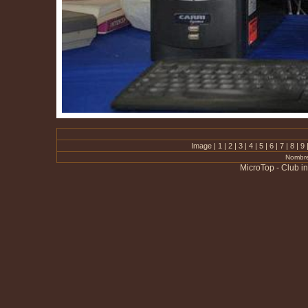
Image |
1
|
2
|
3
|
4
|
5
|
6
|
7
|
8
|
9
Nombre
MicroTop - Club i